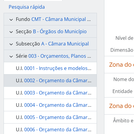
Pesquisa rápida
Fundo
CMT - Câmara Municipal de Tavira
Secção
B - Órgãos do Município
Nível de
Subsecção
A - Câmara Municipal
Dimensão 
Série
003 - Orçamentos, Planos de Atividades e Relatórios da Gerência
Zona do 
U.I.
0001 - Instruções e modelos sobre o orçamento e contabilidade municipal
Nome do
U.I.
0002 - Orçamento da Câmara Municipal de Tavira para o ano económico de 1844-1845
Entidade
U.I.
0003 - Orçamento da Câmara Municipal de Tavira para o ano económico de 1845-1846
U.I.
0004 - Orçamento da Câmara Municipal de Tavira para o ano económico de 1848-1849
Zona do 
U.I.
0005 - Orçamento da Câmara Municipal de Tavira para o ano económico de 1849-1850
Âmbito e
U.I.
0006 - Orçamento da Câmara Municipal de Tavira para o ano económico de 1850-1851