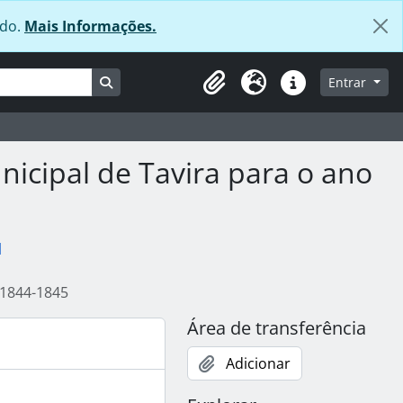
údo.
Mais Informações.
Busque na página de navegação
Entrar
Área de transferência
Idioma
Ligações rápidas
icipal de Tavira para o ano
l
 1844-1845
Área de transferência
Adicionar