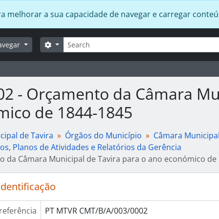
 para melhorar a sua capacidade de navegar e carregar conte
Pesquisar
Opções de busca
avegar
002 - Orçamento da Câmara Mun
mico de 1844-1845
ipal de Tavira
Órgãos do Município
Câmara Municipa
s, Planos de Atividades e Relatórios da Gerência
 da Câmara Municipal de Tavira para o ano económico de
identificação
referência
PT MTVR CMT/B/A/003/0002