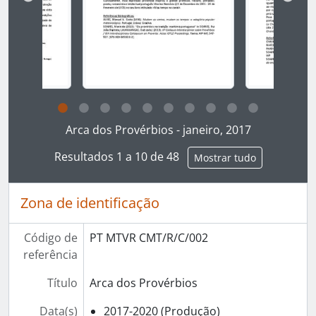
Ao clicar no link deste título da descrição a página 
Arca dos Provérbios - janeiro, 2017
Resultados 1 a 10 de 48
Mostrar tudo
Zona de identificação
Código de
PT MTVR CMT/R/C/002
referência
Título
Arca dos Provérbios
Data(s)
2017-2020 (Produção)