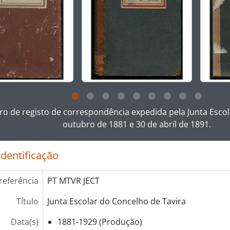
ar no link deste título da descrição a página de visualização
vro de registo de correspondência expedida pela Junta Escol
outubro de 1881 e 30 de abril de 1891.
identificação
referência
PT MTVR JECT
Título
Junta Escolar do Concelho de Tavira
Data(s)
1881-1929 (Produção)