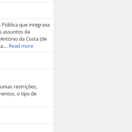
o Pública que integrava
os assuntos da
 António da Costa (de
a,
…
Read more
umas restrições,
entos, o tipo de