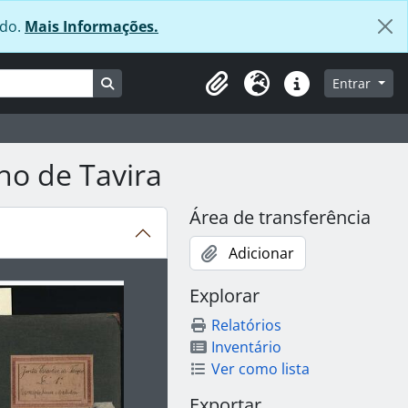
údo.
Mais Informações.
Busque na página de navegação
Entrar
Área de transferência
Idioma
Ligações rápidas
ho de Tavira
Área de transferência
Adicionar
ibido no carrossel seguinte será alterado. Clicando em qualq
Explorar
Relatórios
Inventário
Ver como lista
Exportar