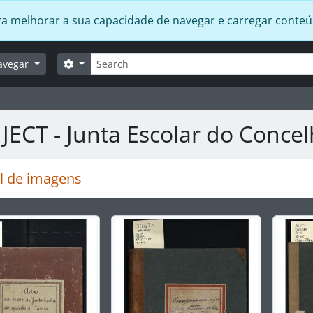
 para melhorar a sua capacidade de navegar e carregar conte
Pesquisar
Opções de busca
avegar
JECT - Junta Escolar do Concel
l de imagens
rar o slide atual deste carrossel, o título da descrição ex