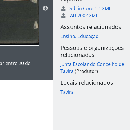
Dublin Core 1.1 XML
EAD 2002 XML
Assuntos relacionados
Ensino. Educação
Pessoas e organizações
relacionadas
 da descrição deste objeto digital será aberta. O texto deste
ar entre 20 de
Junta Escolar do Concelho de
Tavira
(Produtor)
Locais relacionados
Tavira