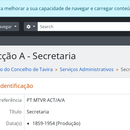
 para melhorar a sua capacidade de navegar e carregar conte
Pesquisar
Opções de busca
avegar
ção A - Secretaria
o do Concelho de Tavira
Serviços Administrativos
Secr
identificação
referência
PT MTVR ACT/A/A
Título
Secretaria
Data(s)
1859-1954 (Produção)