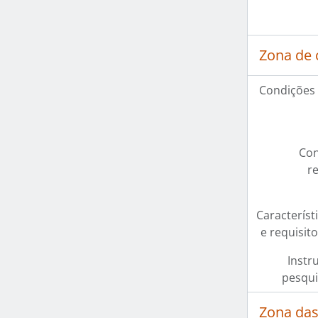
Zona de 
Condições 
Con
r
Característi
e requisit
Instr
pesqui
Zona das