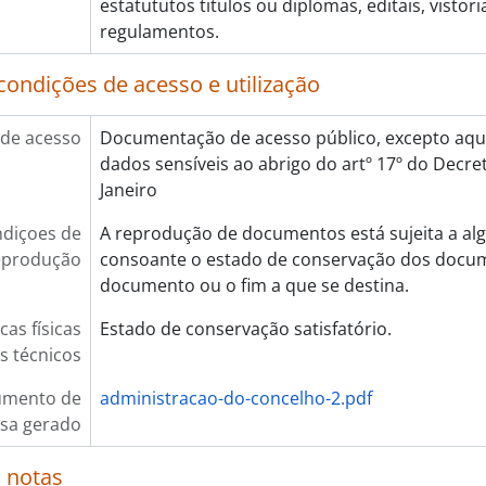
estatututos titulos ou diplomas, editais, vistori
regulamentos.
condições de acesso e utilização
de acesso
Documentação de acesso público, excepto aqu
dados sensíveis ao abrigo do artº 17º do Decret
Janeiro
diçoes de
A reprodução de documentos está sujeita a alg
eprodução
consoante o estado de conservação dos docum
documento ou o fim a que se destina.
cas físicas
Estado de conservação satisfatório.
os técnicos
umento de
administracao-do-concelho-2.pdf
sa gerado
 notas