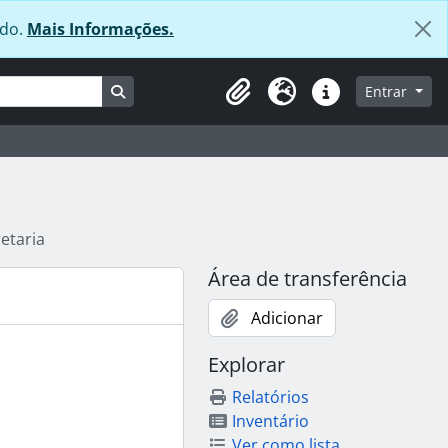
údo.
Mais Informações.
Busque na página de navegação
Entrar
Área de transferência
Idioma
Ligações rápidas
etaria
Área de transferência
Adicionar
Explorar
Relatórios
Inventário
Ver como lista