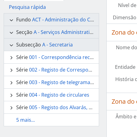
Nível de
Pesquisa rápida
Dimensão 
Fundo
ACT - Administração do Concelho de Tavira
Zona do 
Secção
A - Serviços Administrativos
Subsecção
A - Secretaria
Nome do
Série
001 - Correspondência recebida
Entidade
Série
002 - Registo de Correspondência Recebida
História 
Série
003 - Registo de telegramas expedidos
Série
004 - Registo de circulares
Zona do 
Série
005 - Registo dos Alvarás, Estatutos, Títulos ou Diplomas
Âmbito e
5 mais...