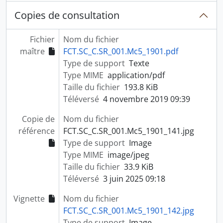
Copies de consultation
Fichier
Nom du fichier
maître
FCT.SC_C.SR_001.Mc5_1901.pdf
Type de support
Texte
Type MIME
application/pdf
Taille du fichier
193.8 KiB
Téléversé
4 novembre 2019 09:39
Copie de
Nom du fichier
référence
FCT.SC_C.SR_001.Mc5_1901_141.jpg
Type de support
Image
Type MIME
image/jpeg
Taille du fichier
33.9 KiB
Téléversé
3 juin 2025 09:18
Vignette
Nom du fichier
FCT.SC_C.SR_001.Mc5_1901_142.jpg
Type de support
Image