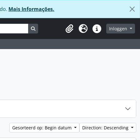
údo.
Mais Informações.
Search in browse page
Inloggen
Clipboard
Taal
Quick links
Gesorteerd op: Begin datum
Direction: Descending