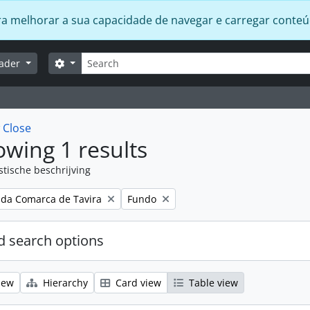
 para melhorar a sua capacidade de navegar e carregar conte
zoeken
Search options
lader
w
Close
wing 1 results
stische beschrijving
Remove filter:
 da Comarca de Tavira
Fundo
 search options
iew
Hierarchy
Card view
Table view