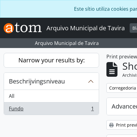
Skip to main content
Este sítio utiliza cookies
Arquivo Municipal de Tavira
B
Arquivo Municipal de Tavira
Print previe
Narrow your results by:
Sho
Archivi
Beschrijvingsniveau
Remove filter:
Corregedoria
All
Advanced
Fundo
1
, 1 results
Print prev