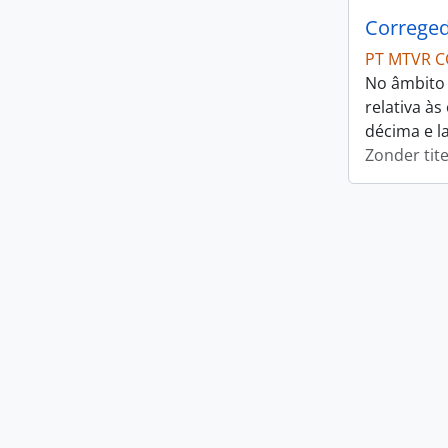
Correged
PT MTVR C
No âmbito 
relativa à
décima e l
Zonder tite