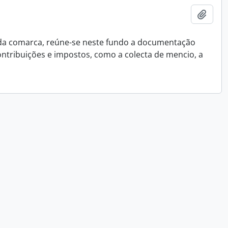
Add t
 da comarca, reúne-se neste fundo a documentação
ontribuições e impostos, como a colecta de mencio, a