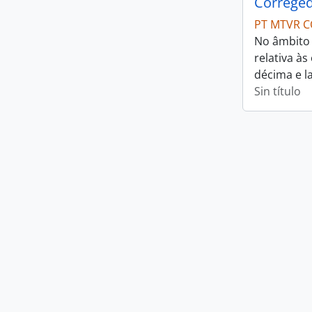
Correged
PT MTVR C
No âmbito 
relativa à
décima e l
Sin título