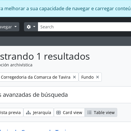
 para melhorar a sua capacidade de navegar e carregar conte
Búsqueda
Search options
avegar
strando 1 resultados
ción archivística
Remove filter:
Remove filter:
Corregedoria da Comarca de Tavira
Fundo
s avanzadas de búsqueda
ista previa
Jerarquía
Card view
Table view