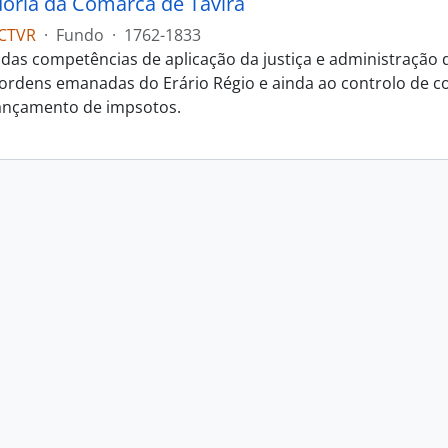
oria da Comarca de Tavira
CTVR
·
Fundo
·
1762-1833
das competências de aplicação da justiça e administração
s ordens emanadas do Erário Régio e ainda ao controlo de c
ançamento de impsotos.