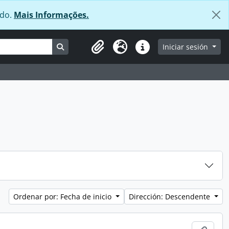
údo.
Mais Informações.
Search in browse page
Iniciar sesión
Clipboard
Idioma
Enlaces rápidos
Ordenar por: Fecha de inicio
Dirección: Descendente