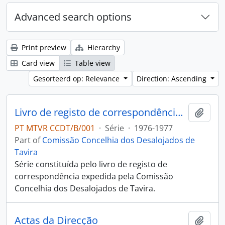
Advanced search options
Print preview
Hierarchy
Card view
Table view
Gesorteerd op: Relevance
Direction: Ascending
Livro de registo de correspondência expedida da Comissão Concelhia dos Desalojados de Tavira
Add t
PT MTVR CCDT/B/001
·
Série
·
1976-1977
Part of
Comissão Concelhia dos Desalojados de
Tavira
Série constituída pelo livro de registo de
correspondência expedida pela Comissão
Concelhia dos Desalojados de Tavira.
Actas da Direcção
Add t