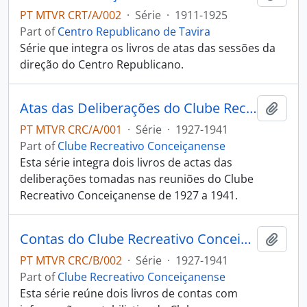
PT MTVR CRT/A/002
·
Série
·
1911-1925
Part of
Centro Republicano de Tavira
Série que integra os livros de atas das sessões da
direção do Centro Republicano.
Atas das Deliberações do Clube Recreativo Conceiçanense
Add t
PT MTVR CRC/A/001
·
Série
·
1927-1941
Part of
Clube Recreativo Conceiçanense
Esta série integra dois livros de actas das
deliberações tomadas nas reuniões do Clube
Recreativo Conceiçanense de 1927 a 1941.
Contas do Clube Recreativo Conceiçanense
Add t
PT MTVR CRC/B/002
·
Série
·
1927-1941
Part of
Clube Recreativo Conceiçanense
Esta série reúne dois livros de contas com