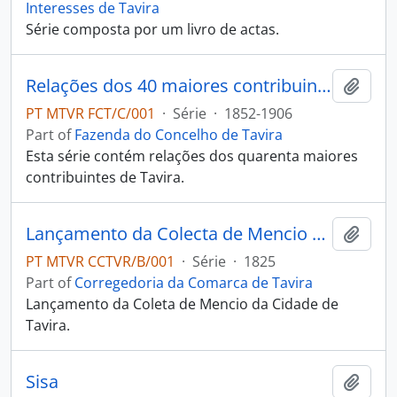
Interesses de Tavira
Série composta por um livro de actas.
Relações dos 40 maiores contribuintes
Add t
PT MTVR FCT/C/001
·
Série
·
1852-1906
Part of
Fazenda do Concelho de Tavira
Esta série contém relações dos quarenta maiores
contribuintes de Tavira.
Lançamento da Colecta de Mencio da Cidade
Add t
PT MTVR CCTVR/B/001
·
Série
·
1825
Part of
Corregedoria da Comarca de Tavira
Lançamento da Coleta de Mencio da Cidade de
Tavira.
Sisa
Add t