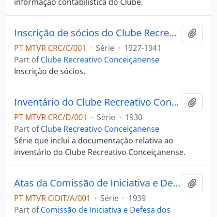
informação contabilistica do Clube.
Inscrição de sócios do Clube Recreativo Conceiçanense
Add t
PT MTVR CRC/C/001
·
Série
·
1927-1941
Part of
Clube Recreativo Conceiçanense
Inscrição de sócios.
Inventário do Clube Recreativo Conceiçanense
Add t
PT MTVR CRC/D/001
·
Série
·
1930
Part of
Clube Recreativo Conceiçanense
Série que inclui a documentação relativa ao
inventário do Clube Recreativo Conceiçanense.
Atas da Comissão de Iniciativa e Defesa dos Interesses de Tavira
Add t
PT MTVR CIDIT/A/001
·
Série
·
1939
Part of
Comissão de Iniciativa e Defesa dos