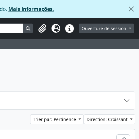
údo.
Mais Informações.
Search in browse page
Ouverture de session
Clipboard
Langue
Liens rapides
Trier par: Pertinence
Direction: Croissant