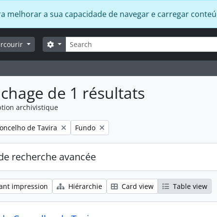
 para melhorar a sua capacidade de navegar e carregar conte
Rechercher
Search options
arcourir
ichage de 1 résultats
tion archivistique
Remove filter:
oncelho de Tavira
Fundo
de recherche avancée
ant impression
Hiérarchie
Card view
Table view