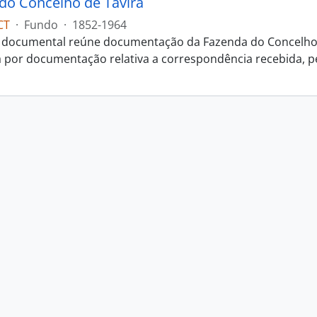
do Concelho de Tavira
CT
·
Fundo
·
1852-1964
 documental reúne documentação da Fazenda do Concelho d
a por documentação relativa a correspondência recebida, p