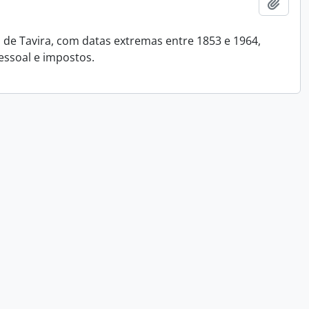
Ajout
e Tavira, com datas extremas entre 1853 e 1964,
essoal e impostos.