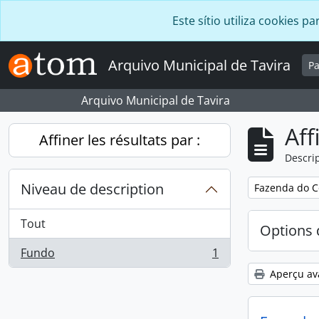
Skip to main content
Este sítio utiliza cookies
Arquivo Municipal de Tavira
P
Arquivo Municipal de Tavira
Aff
Affiner les résultats par :
Descrip
Niveau de description
Remove filter:
Fazenda do C
Tout
Options 
Fundo
1
, 1 résultats
Aperçu av