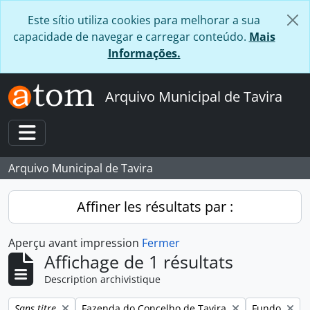
Skip to main content
Este sítio utiliza cookies para melhorar a sua
capacidade de navegar e carregar conteúdo.
Mais
Informações.
Arquivo Municipal de Tavira
Toggle navigation
Arquivo Municipal de Tavira
Affiner les résultats par :
Aperçu avant impression
Fermer
Affichage de 1 résultats
Description archivistique
Remove filter:
Remove filter:
Remove filte
Sans titre
Fazenda do Concelho de Tavira
Fundo