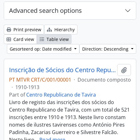
Advanced search options
Print preview
Hierarchy
Card view
Table view
Gesorteerd op: Date modified
Direction: Descending
Inscrição de Sócios do Centro Republicano
Add t
PT MTVR CRT/C/001/00001
·
Documento composto
·
1910-1913
Part of
Centro Republicano de Tavira
Livro de registo das inscrições dos sócios do
Centro Republicano de Tavira, com um total de 521
inscrições entre 1910 e 1913. Neste livro constam
nomes de ilustres tavirenses como António Pires
Padinha, Zacarias Guerreiro e Silvestre Falcão.
Neste livro
…
Read more