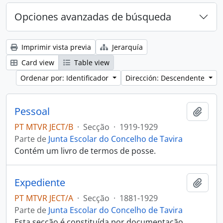
Opciones avanzadas de búsqueda
Imprimir vista previa
Jerarquía
Card view
Table view
Ordenar por: Identificador
Dirección: Descendente
Pessoal
Añadi
PT MTVR JECT/B
·
Secção
·
1919-1929
Parte de
Junta Escolar do Concelho de Tavira
Contém um livro de termos de posse.
Expediente
Añadi
PT MTVR JECT/A
·
Secção
·
1881-1929
Parte de
Junta Escolar do Concelho de Tavira
Esta secção é constituída por documentação