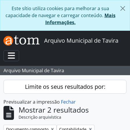
Skip to main content
Este sítio utiliza cookies para melhorar a sua
capacidade de navegar e carregar conteúdo.
Mais
Informações.
Arquivo Municipal de Tavira
Toggle navigation
Arquivo Municipal de Tavira
Limite os seus resultados por:
Previsualizar a impressão
Fechar
Mostrar 2 resultados
Descrição arquivística
Remover filtro:
Remover filtro:
Documento composto
Contabilidade