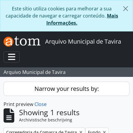
Skip to main content
Este sítio utiliza cookies para melhorar a sua
capacidade de navegar e carregar conteúdo.
Mais
Informações.
Arquivo Municipal de Tavira
Toggle navigation
Arquivo Municipal de Tavira
Narrow your results by:
Print preview
Close
Showing 1 results
Archivistische beschrijving
Remove filter:
Remove filter:
Corregedoria da Comarca de Tavira
Fundo