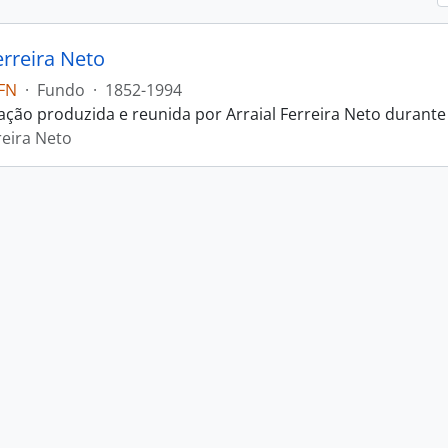
erreira Neto
FN
·
Fundo
·
1852-1994
ão produzida e reunida por Arraial Ferreira Neto durante a
reira Neto