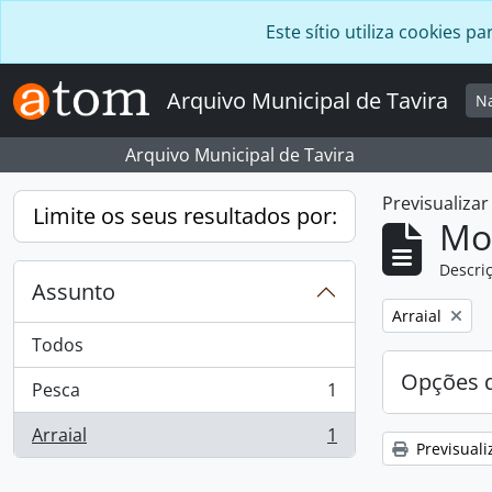
Skip to main content
Este sítio utiliza cookies
Arquivo Municipal de Tavira
N
Arquivo Municipal de Tavira
Previsualiza
Limite os seus resultados por:
Mos
Descriç
Assunto
Remover filtro
Arraial
Todos
Opções d
Pesca
1
, 1 resultados
Arraial
1
, 1 resultados
Previsuali