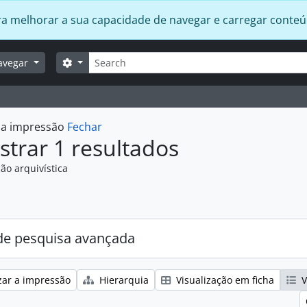
 para melhorar a sua capacidade de navegar e carregar conte
Pesquisar
Opções de busca
avegar
r a impressão
Fechar
trar 1 resultados
ão arquivística
:
e pesquisa avançada
zar a impressão
Hierarquia
Visualização em ficha
V