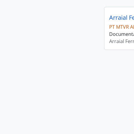
Arraial F
PT MTVR A
Documentaç
Arraial Fer