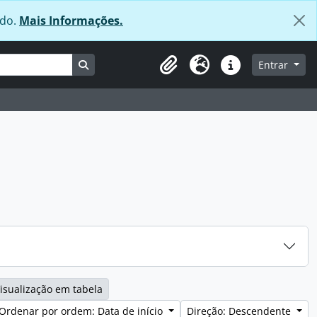
údo.
Mais Informações.
Busque na página de navegação
Entrar
Área de transferência
Idioma
Ligações rápidas
isualização em tabela
Ordenar por ordem: Data de início
Direção: Descendente