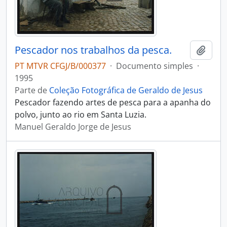
Pescador nos trabalhos da pesca.
Adici
PT MTVR CFGJ/B/000377
·
Documento simples
·
1995
Parte de
Coleção Fotográfica de Geraldo de Jesus
Pescador fazendo artes de pesca para a apanha do
polvo, junto ao rio em Santa Luzia.
Manuel Geraldo Jorge de Jesus