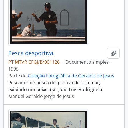
Pesca desportiva.
Adici
PT MTVR CFGJ/B/001126
·
Documento simples
·
1995
Parte de
Coleção Fotográfica de Geraldo de Jesus
Pescador de pesca desportiva de alto mar,
exibindo um peixe. (Sr. João Luís Rodrigues)
Manuel Geraldo Jorge de Jesus