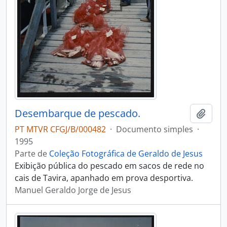
Desembarque de pescado.
Adici
PT MTVR CFGJ/B/000482
·
Documento simples
·
1995
Parte de
Coleção Fotográfica de Geraldo de Jesus
Exibição pública do pescado em sacos de rede no
cais de Tavira, apanhado em prova desportiva.
Manuel Geraldo Jorge de Jesus