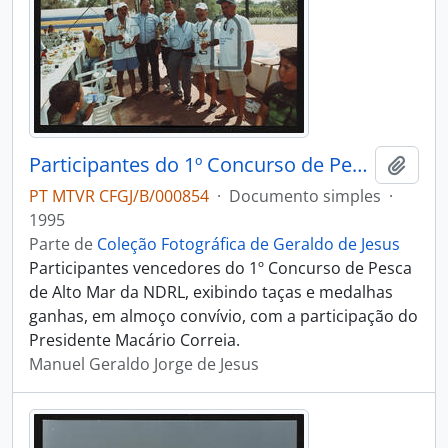
Participantes do 1º Concurso de Pesca de Alto Mar.
Adici
PT MTVR CFGJ/B/000854
·
Documento simples
·
1995
Parte de
Coleção Fotográfica de Geraldo de Jesus
Participantes vencedores do 1º Concurso de Pesca
de Alto Mar da NDRL, exibindo taças e medalhas
ganhas, em almoço convívio, com a participação do
Presidente Macário Correia.
Manuel Geraldo Jorge de Jesus