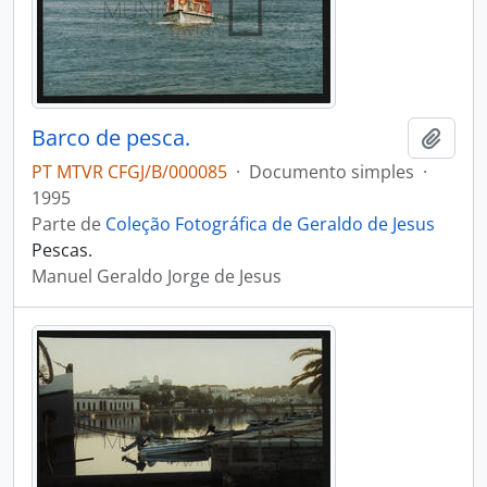
Barco de pesca.
Adici
PT MTVR CFGJ/B/000085
·
Documento simples
·
1995
Parte de
Coleção Fotográfica de Geraldo de Jesus
Pescas.
Manuel Geraldo Jorge de Jesus