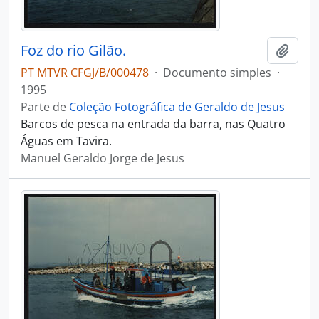
Foz do rio Gilão.
Adici
PT MTVR CFGJ/B/000478
·
Documento simples
·
1995
Parte de
Coleção Fotográfica de Geraldo de Jesus
Barcos de pesca na entrada da barra, nas Quatro
Águas em Tavira.
Manuel Geraldo Jorge de Jesus