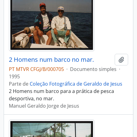
2 Homens num barco no mar.
Adici
PT MTVR CFGJ/B/000705
·
Documento simples
·
1995
Parte de
Coleção Fotográfica de Geraldo de Jesus
2 Homens num barco para a prática de pesca
desportiva, no mar.
Manuel Geraldo Jorge de Jesus