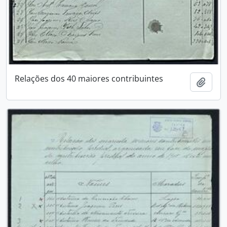
Relações dos 40 maiores contribuintes
Add t