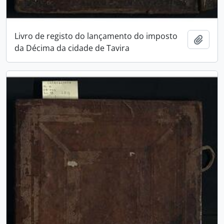
Livro de registo do lançamento do imposto
Add t
da Décima da cidade de Tavira