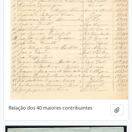
Relação dos 40 maiores contribuintes
Add t