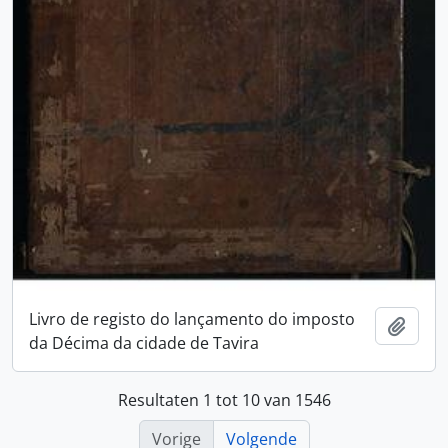
Livro de registo do lançamento do imposto
Add t
da Décima da cidade de Tavira
Resultaten 1 tot 10 van 1546
Vorige
Volgende