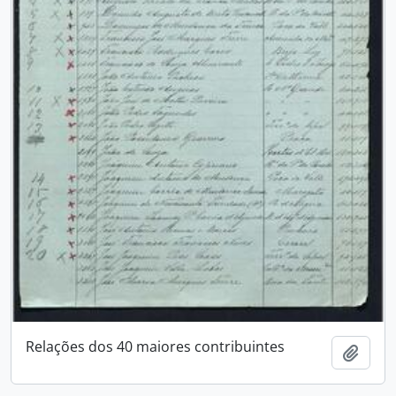
Relações dos 40 maiores contribuintes
Add t