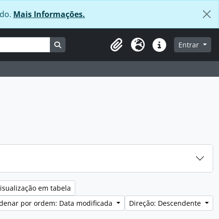
údo.
Mais Informações.
Busque na página de navegação
Entrar
Área de transferência
Idioma
Ligações rápidas
isualização em tabela
denar por ordem: Data modificada
Direção: Descendente