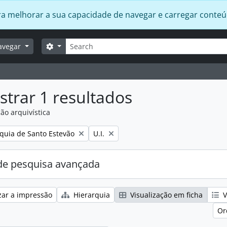
 para melhorar a sua capacidade de navegar e carregar conte
Pesquisar
Opções de busca
avegar
trar 1 resultados
ão arquivística
:
Remover filtro:
quia de Santo Estevão
U.I.
e pesquisa avançada
zar a impressão
Hierarquia
Visualização em ficha
V
Or