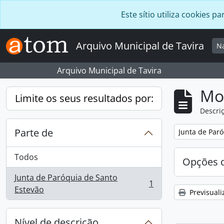
Skip to main content
Este sítio utiliza cookies
Arquivo Municipal de Tavira
N
Arquivo Municipal de Tavira
Mos
Limite os seus resultados por:
Descriç
Parte de
Remover filtro
Junta de Paró
Todos
Opções d
Junta de Paróquia de Santo
1
, 1 resultados
Estevão
Previsuali
Nível de descrição