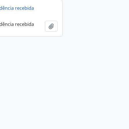
dência recebida
dência recebida
Adicionar à área de transferência