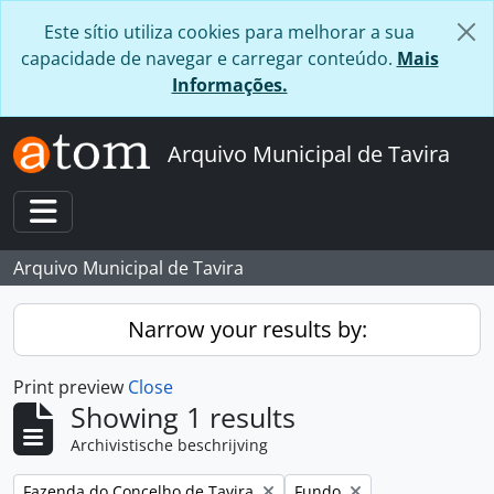
Skip to main content
Este sítio utiliza cookies para melhorar a sua
capacidade de navegar e carregar conteúdo.
Mais
Informações.
Arquivo Municipal de Tavira
Toggle navigation
Arquivo Municipal de Tavira
Narrow your results by:
Print preview
Close
Showing 1 results
Archivistische beschrijving
Remove filter:
Remove filter:
Fazenda do Concelho de Tavira
Fundo