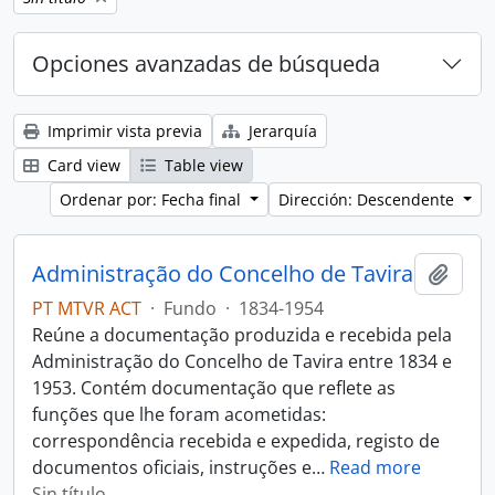
Opciones avanzadas de búsqueda
Imprimir vista previa
Jerarquía
Card view
Table view
Ordenar por: Fecha final
Dirección: Descendente
Administração do Concelho de Tavira
Añadi
PT MTVR ACT
·
Fundo
·
1834-1954
Reúne a documentação produzida e recebida pela
Administração do Concelho de Tavira entre 1834 e
1953. Contém documentação que reflete as
funções que lhe foram acometidas:
correspondência recebida e expedida, registo de
documentos oficiais, instruções e
…
Read more
Sin título