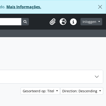
údo.
Mais Informações.
Search in browse page
Inloggen
Clipboard
Taal
Quick links
Gesorteerd op: Titel
Direction: Descending