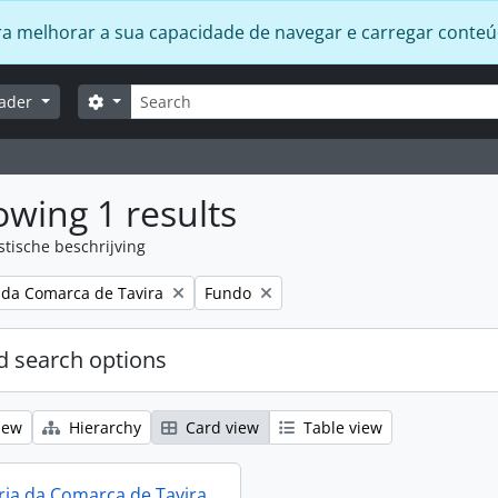
 para melhorar a sua capacidade de navegar e carregar conte
zoeken
Search options
lader
wing 1 results
stische beschrijving
Remove filter:
 da Comarca de Tavira
Fundo
 search options
iew
Hierarchy
Card view
Table view
ia da Comarca de Tavira