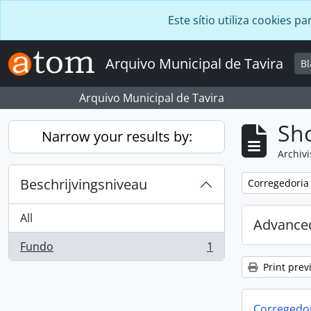
Skip to main content
Este sítio utiliza cookies
Arquivo Municipal de Tavira
B
Arquivo Municipal de Tavira
Sho
Narrow your results by:
Archivi
Beschrijvingsniveau
Remove filter:
Corregedoria
All
Advanced
Fundo
1
, 1 results
Print prev
Corregedor