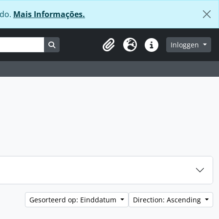
údo.
Mais Informações.
Search in browse page
Inloggen
Clipboard
Taal
Quick links
Gesorteerd op: Einddatum
Direction: Ascending