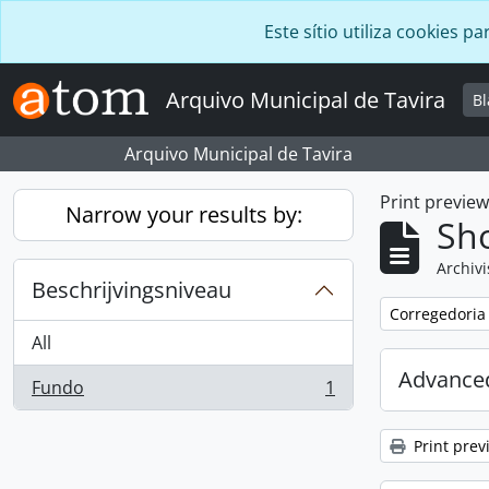
Skip to main content
Este sítio utiliza cookies
Arquivo Municipal de Tavira
B
Arquivo Municipal de Tavira
Print previe
Narrow your results by:
Sho
Archivi
Beschrijvingsniveau
Remove filter:
Corregedoria
All
Advanced
Fundo
1
, 1 results
Print prev