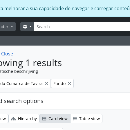
 para melhorar a sua capacidade de navegar e carregar conte
zoeken
Search options
lader
w
Close
wing 1 results
stische beschrijving
Remove filter:
 da Comarca de Tavira
Fundo
 search options
iew
Hierarchy
Card view
Table view