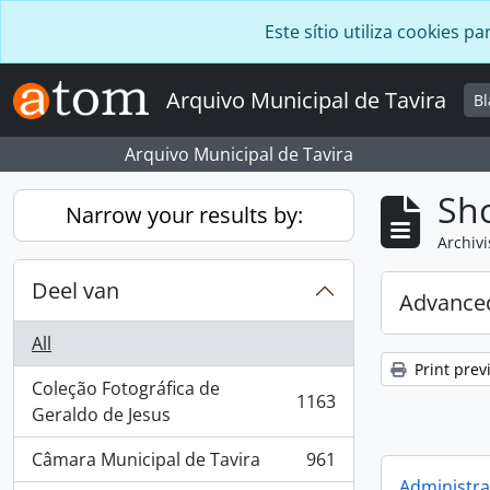
Skip to main content
Este sítio utiliza cookies
Arquivo Municipal de Tavira
B
Arquivo Municipal de Tavira
Sho
Narrow your results by:
Archivi
Deel van
Advanced
All
Print prev
Coleção Fotográfica de
1163
, 1163 results
Geraldo de Jesus
Câmara Municipal de Tavira
961
, 961 results
Administra