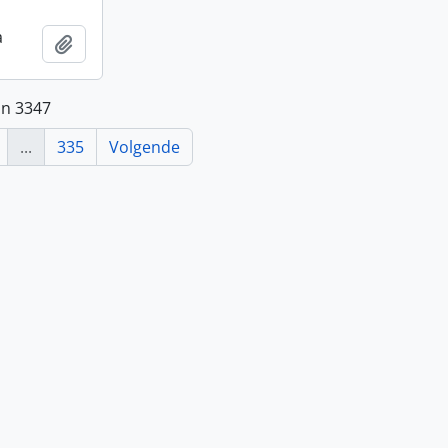
a
Add to clipboard
an 3347
...
335
Volgende