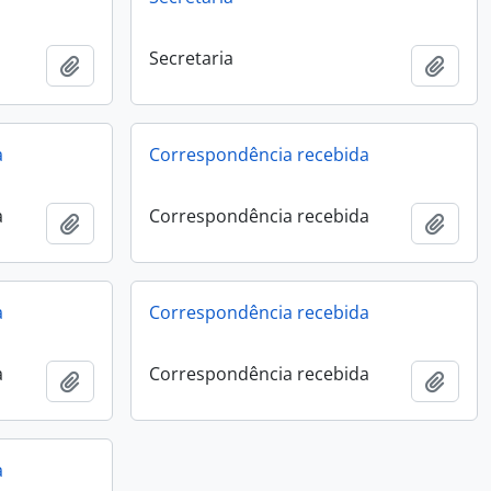
Secretaria
Add to clipboard
Add t
a
Correspondência recebida
a
Correspondência recebida
Add to clipboard
Add t
a
Correspondência recebida
a
Correspondência recebida
Add to clipboard
Add t
a