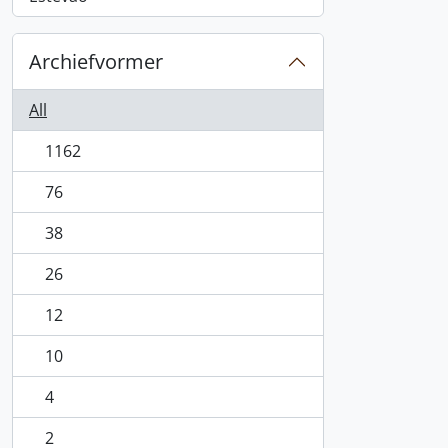
Archiefvormer
All
1162
, 1162 results
76
, 76 results
38
, 38 results
26
, 26 results
12
, 12 results
10
, 10 results
4
, 4 results
2