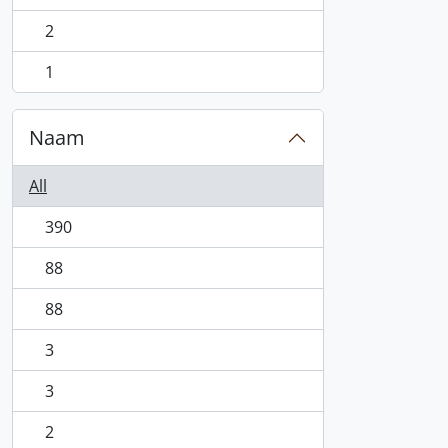
, 2 results
2
, 2 results
1
, 1 results
Naam
All
390
, 390 results
88
, 88 results
88
, 88 results
3
, 3 results
3
, 3 results
2
, 2 results