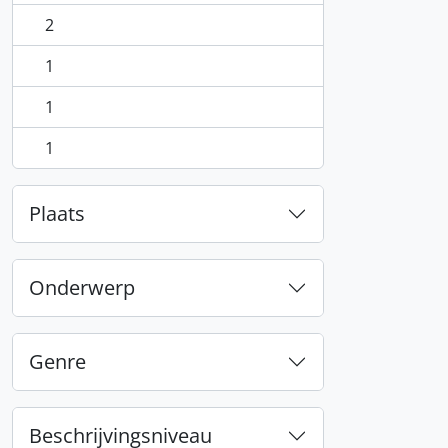
2
, 2 results
1
, 1 results
1
, 1 results
1
, 1 results
Plaats
Onderwerp
Genre
Beschrijvingsniveau