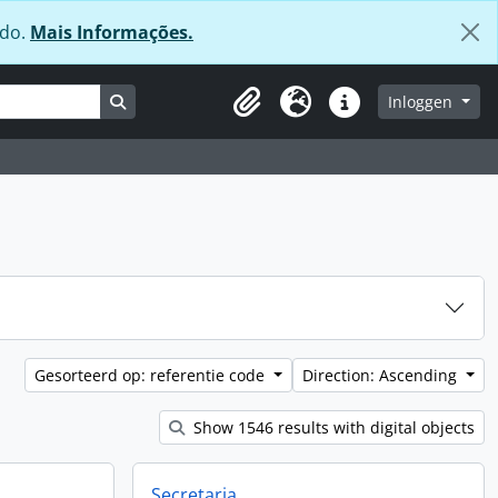
údo.
Mais Informações.
Search in browse page
Inloggen
Clipboard
Taal
Quick links
Gesorteerd op: referentie code
Direction: Ascending
Show 1546 results with digital objects
Secretaria