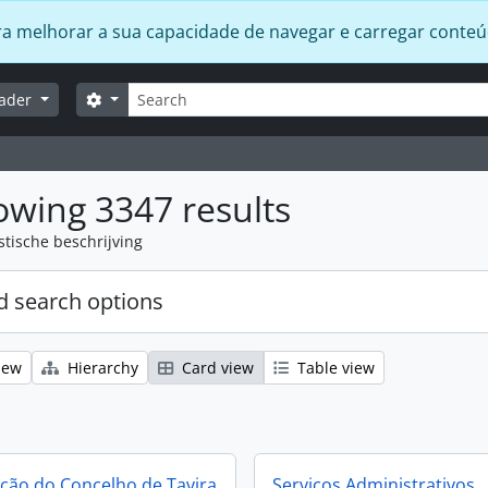
 para melhorar a sua capacidade de navegar e carregar conte
zoeken
Search options
lader
wing 3347 results
stische beschrijving
 search options
iew
Hierarchy
Card view
Table view
ção do Concelho de Tavira
Serviços Administrativos