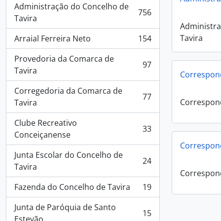
Administração do Concelho de
756
, 756 results
Tavira
Administra
Tavira
Arraial Ferreira Neto
154
, 154 results
Provedoria da Comarca de
97
, 97 results
Tavira
Correspon
Corregedoria da Comarca de
77
, 77 results
Correspon
Tavira
Clube Recreativo
33
, 33 results
Conceiçanense
Correspon
Junta Escolar do Concelho de
24
, 24 results
Tavira
Correspon
Fazenda do Concelho de Tavira
19
, 19 results
Junta de Paróquia de Santo
15
, 15 results
Estevão