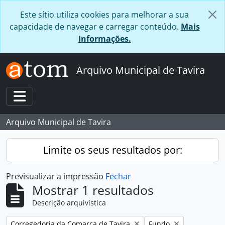
Skip to main content
Este sítio utiliza cookies para melhorar a sua
capacidade de navegar e carregar conteúdo.
Mais
Informações.
Arquivo Municipal de Tavira
Toggle navigation
Arquivo Municipal de Tavira
Limite os seus resultados por:
Previsualizar a impressão
Fechar
Mostrar 1 resultados
Descrição arquivística
Remover filtro:
Remover filtro:
Corregedoria da Comarca de Tavira
Fundo