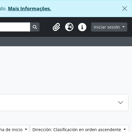
údo.
Mais Informações.
Search in browse page
Iniciar sesión
Clipboard
Idioma
Enlaces rápidos
ha de inicio
Dirección: Clasificación en orden ascendente