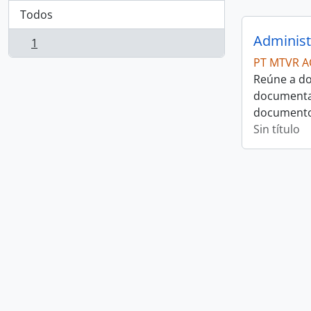
Todos
Administ
1
, 1 resultados
PT MTVR A
Reúne a do
documentaç
documentos
Sin título