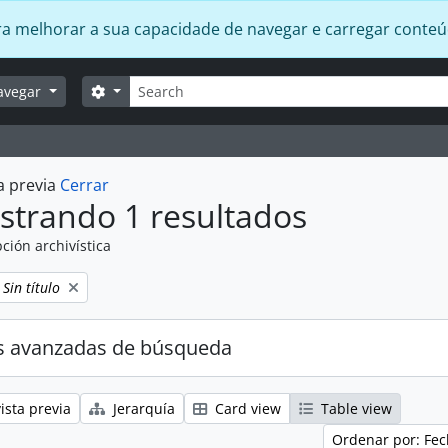
 para melhorar a sua capacidade de navegar e carregar conte
Búsqueda
Search options
avegar
a previa
Cerrar
strando 1 resultados
ción archivística
Remove filter:
Sin título
s avanzadas de búsqueda
ista previa
Jerarquía
Card view
Table view
Ordenar por: Fec