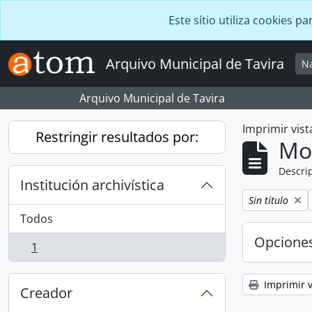
Skip to main content
Este sítio utiliza cookies
Arquivo Municipal de Tavira
N
Arquivo Municipal de Tavira
Imprimir vist
Restringir resultados por:
Mo
Descrip
Institución archivística
Remove filter:
Sin título
Todos
Opcione
1
, 1 resultados
Imprimir v
Creador