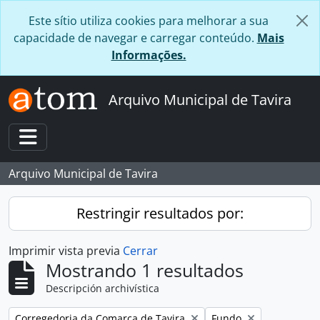
Skip to main content
Este sítio utiliza cookies para melhorar a sua
capacidade de navegar e carregar conteúdo.
Mais
Informações.
Arquivo Municipal de Tavira
Toggle navigation
Arquivo Municipal de Tavira
Restringir resultados por:
Imprimir vista previa
Cerrar
Mostrando 1 resultados
Descripción archivística
Remove filter:
Remove filter:
Corregedoria da Comarca de Tavira
Fundo