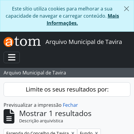
Skip to main content
Este sítio utiliza cookies para melhorar a sua
capacidade de navegar e carregar conteúdo.
Mais
Informações.
Arquivo Municipal de Tavira
Toggle navigation
Arquivo Municipal de Tavira
Limite os seus resultados por:
Previsualizar a impressão
Fechar
Mostrar 1 resultados
Descrição arquivística
Remover filtro:
Remover filtro:
Fazenda do Concelho de Tavira
Fundo