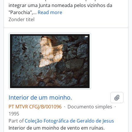
integrar uma Junta nomeada pelos vizinhos da
"Parochia",
…
Read more
Zonder titel
Interior de um moinho.
Add t
PT MTVR CFGJ/B/001096
·
Documento simples
·
1995
Part of
Coleção Fotográfica de Geraldo de Jesus
Interior de um moinho de vento em ruínas.