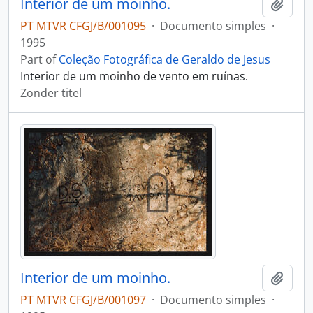
Interior de um moinho.
Add t
PT MTVR CFGJ/B/001095
·
Documento simples
·
1995
Part of
Coleção Fotográfica de Geraldo de Jesus
Interior de um moinho de vento em ruínas.
Zonder titel
Interior de um moinho.
Add t
PT MTVR CFGJ/B/001097
·
Documento simples
·