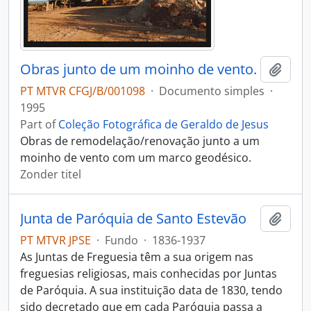
Obras junto de um moinho de vento.
Add t
PT MTVR CFGJ/B/001098
·
Documento simples
·
1995
Part of
Coleção Fotográfica de Geraldo de Jesus
Obras de remodelação/renovação junto a um
moinho de vento com um marco geodésico.
Zonder titel
Junta de Paróquia de Santo Estevão
Add t
PT MTVR JPSE
·
Fundo
·
1836-1937
As Juntas de Freguesia têm a sua origem nas
freguesias religiosas, mais conhecidas por Juntas
de Paróquia. A sua instituição data de 1830, tendo
sido decretado que em cada Paróquia passa a