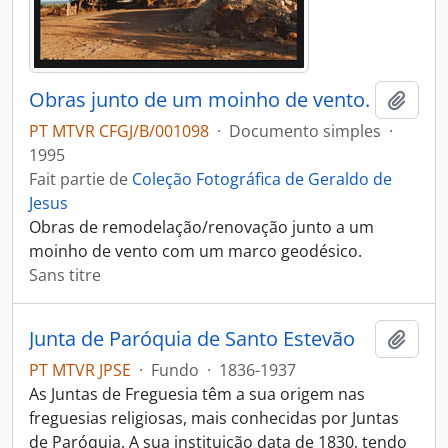
Obras junto de um moinho de vento.
Ajout
PT MTVR CFGJ/B/001098
·
Documento simples
·
1995
Fait partie de
Coleção Fotográfica de Geraldo de
Jesus
Obras de remodelação/renovação junto a um
moinho de vento com um marco geodésico.
Sans titre
Junta de Paróquia de Santo Estevão
Ajout
PT MTVR JPSE
·
Fundo
·
1836-1937
As Juntas de Freguesia têm a sua origem nas
freguesias religiosas, mais conhecidas por Juntas
de Paróquia. A sua instituição data de 1830, tendo