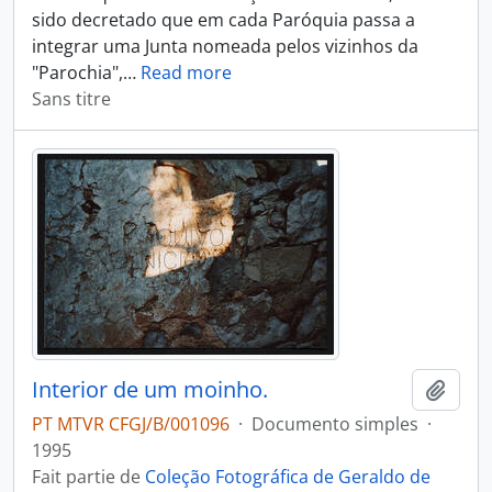
sido decretado que em cada Paróquia passa a
integrar uma Junta nomeada pelos vizinhos da
"Parochia",
…
Read more
Sans titre
Interior de um moinho.
Ajout
PT MTVR CFGJ/B/001096
·
Documento simples
·
1995
Fait partie de
Coleção Fotográfica de Geraldo de