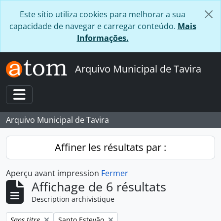
Skip to main content
Este sítio utiliza cookies para melhorar a sua
capacidade de navegar e carregar conteúdo.
Mais
Informações.
Arquivo Municipal de Tavira
Toggle navigation
Arquivo Municipal de Tavira
Affiner les résultats par :
Aperçu avant impression
Fermer
Affichage de 6 résultats
Description archivistique
Remove filter:
Remove filter:
Sans titre
Santo Estevão