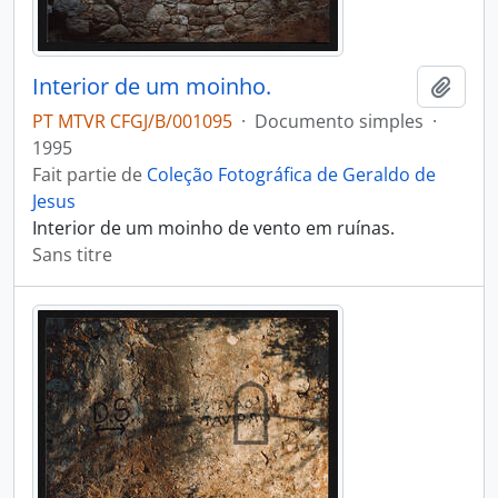
Interior de um moinho.
Ajout
PT MTVR CFGJ/B/001095
·
Documento simples
·
1995
Fait partie de
Coleção Fotográfica de Geraldo de
Jesus
Interior de um moinho de vento em ruínas.
Sans titre