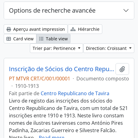
Options de recherche avancée
Aperçu avant impression
Hiérarchie
Card view
Table view
Trier par: Pertinence
Direction: Croissant
Inscrição de Sócios do Centro Republicano
Ajout
PT MTVR CRT/C/001/00001
·
Documento composto
·
1910-1913
Fait partie de
Centro Republicano de Tavira
Livro de registo das inscrições dos sócios do
Centro Republicano de Tavira, com um total de 521
inscrições entre 1910 e 1913. Neste livro constam
nomes de ilustres tavirenses como António Pires
Padinha, Zacarias Guerreiro e Silvestre Falcão.
Neste livro
…
Read more