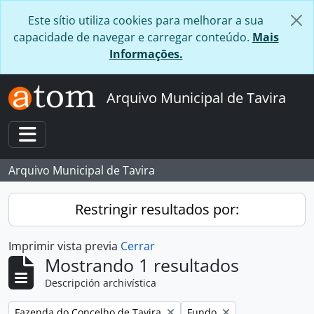
Skip to main content
Este sítio utiliza cookies para melhorar a sua
capacidade de navegar e carregar conteúdo.
Mais
Informações.
Arquivo Municipal de Tavira
Toggle navigation
Arquivo Municipal de Tavira
Restringir resultados por:
Imprimir vista previa
Cerrar
Mostrando 1 resultados
Descripción archivística
Remove filter:
Remove filter:
Fazenda do Concelho de Tavira
Fundo