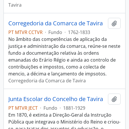
Tavira
Corregedoria da Comarca de Tavira
Adici
PT MTVR CCTVR
·
Fundo
·
1762-1833
No âmbito das competências de aplicação da
justiça e administração da comarca, reúne-se neste
fundo a documentação relativa às ordens
emanadas do Erário Régio e ainda ao controlo de
contribuições e impostos, como a colecta de
mencio, a décima e lançamento de impsotos.
Corregedoria da Comarca de Tavira
Junta Escolar do Concelho de Tavira
Adici
PT MTVR JECT
·
Fundo
·
1881-1929
Em 1870, é extinta a Direção-Geral da Instrução
Pública que integrava o Ministério do Reino e criou-
se, para tratar dos assuntos da educação, o