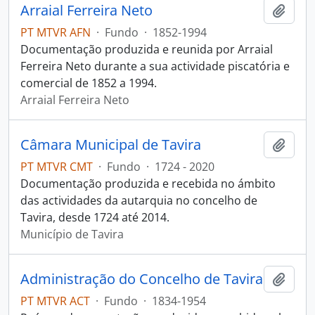
Arraial Ferreira Neto
Adici
PT MTVR AFN
·
Fundo
·
1852-1994
Documentação produzida e reunida por Arraial
Ferreira Neto durante a sua actividade piscatória e
comercial de 1852 a 1994.
Arraial Ferreira Neto
Câmara Municipal de Tavira
Adici
PT MTVR CMT
·
Fundo
·
1724 - 2020
Documentação produzida e recebida no ámbito
das actividades da autarquia no concelho de
Tavira, desde 1724 até 2014.
Município de Tavira
Administração do Concelho de Tavira
Adici
PT MTVR ACT
·
Fundo
·
1834-1954