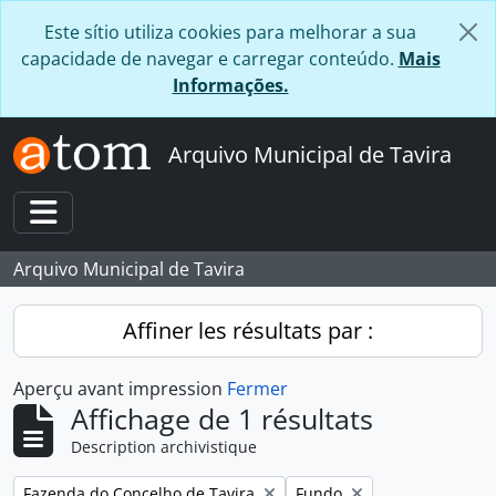
Skip to main content
Este sítio utiliza cookies para melhorar a sua
capacidade de navegar e carregar conteúdo.
Mais
Informações.
Arquivo Municipal de Tavira
Toggle navigation
Arquivo Municipal de Tavira
Affiner les résultats par :
Aperçu avant impression
Fermer
Affichage de 1 résultats
Description archivistique
Remove filter:
Remove filter:
Fazenda do Concelho de Tavira
Fundo