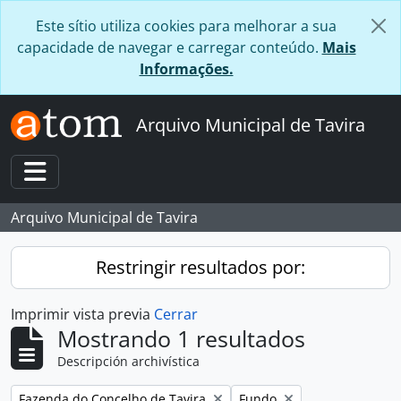
Skip to main content
Este sítio utiliza cookies para melhorar a sua
capacidade de navegar e carregar conteúdo.
Mais
Informações.
Arquivo Municipal de Tavira
Toggle navigation
Arquivo Municipal de Tavira
Restringir resultados por:
Imprimir vista previa
Cerrar
Mostrando 1 resultados
Descripción archivística
Remove filter:
Remove filter:
Fazenda do Concelho de Tavira
Fundo