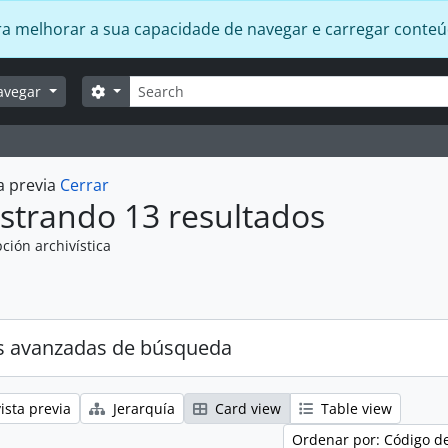
 para melhorar a sua capacidade de navegar e carregar conte
Búsqueda
Search options
avegar
a previa
Cerrar
strando 13 resultados
ción archivística
s avanzadas de búsqueda
ista previa
Jerarquía
Card view
Table view
Ordenar por: Código d