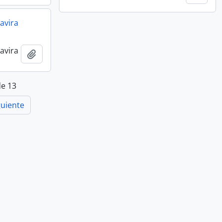
avira
avira
Añadir al portapapeles
de 13
guiente