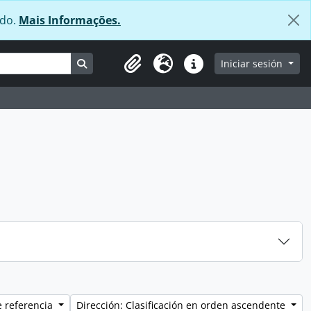
údo.
Mais Informações.
Search in browse page
Iniciar sesión
Clipboard
Idioma
Enlaces rápidos
e referencia
Dirección: Clasificación en orden ascendente