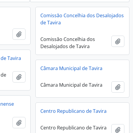
Comissão Concelhia dos Desalojados
de Tavira
Añadir al portapapeles
Comissão Concelhia dos
Añadi
Desalojados de Tavira
de Tavira
Câmara Municipal de Tavira
 de
Añadir al portapapeles
Câmara Municipal de Tavira
Añadi
anense
Centro Republicano de Tavira
Añadir al portapapeles
Centro Republicano de Tavira
Añadi