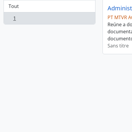
Tout
Administ
PT MTVR A
1
, 1 résultats
Reúne a do
documentaç
documentos
Sans titre