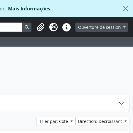
údo.
Mais Informações.
Search in browse page
Ouverture de session
Clipboard
Langue
Liens rapides
Trier par: Cote
Direction: Décroissant