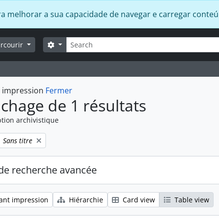
 para melhorar a sua capacidade de navegar e carregar conte
Rechercher
Search options
arcourir
t impression
Fermer
ichage de 1 résultats
tion archivistique
Remove filter:
Sans titre
de recherche avancée
ant impression
Hiérarchie
Card view
Table view