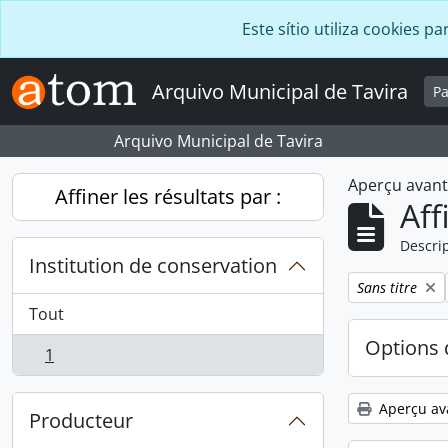
Skip to main content
Este sítio utiliza cookies
Arquivo Municipal de Tavira
P
Arquivo Municipal de Tavira
Aperçu avan
Affiner les résultats par :
Aff
Descrip
Institution de conservation
Remove filter:
Sans titre
Tout
Options 
1
, 1 résultats
Aperçu av
Producteur