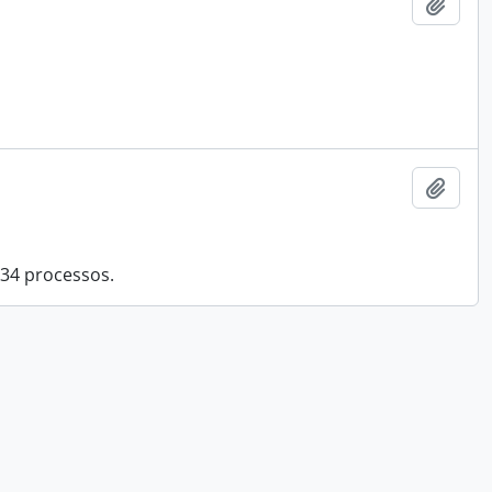
Añadi
Añadi
 34 processos.