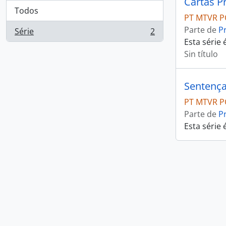
Cartas P
Todos
PT MTVR P
Parte de
P
Série
2
, 2 resultados
Esta série
Sin título
Sentença
PT MTVR P
Parte de
P
Esta série