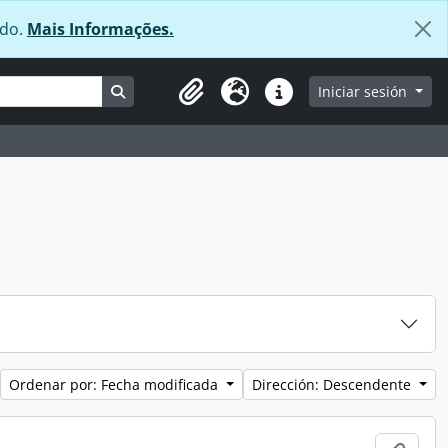
údo.
Mais Informações.
Search in browse page
Iniciar sesión
Clipboard
Idioma
Enlaces rápidos
Ordenar por: Fecha modificada
Dirección: Descendente