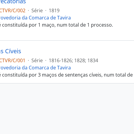
recatórias
CTVR/C/002
·
Série
·
1819
rovedoria da Comarca de Tavira
 é constituída por 1 maço, num total de 1 processo.
s Cíveis
CTVR/C/001
·
Série
·
1816-1826; 1828; 1834
rovedoria da Comarca de Tavira
 é constituída por 3 maços de sentenças cíveis, num total de