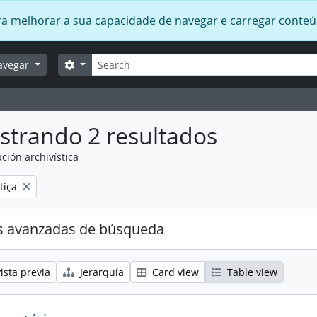
 para melhorar a sua capacidade de navegar e carregar conte
Búsqueda
Search options
avegar
strando 2 resultados
ción archivística
ove filter:
tiça
s avanzadas de búsqueda
ista previa
Jerarquía
Card view
Table view