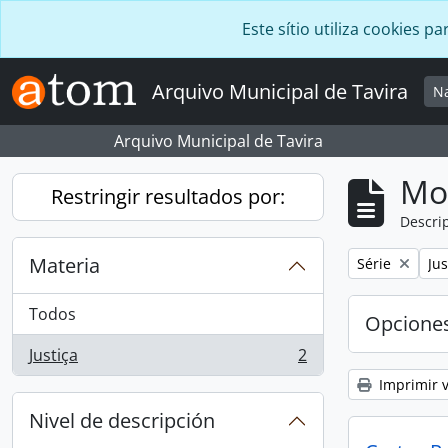
Skip to main content
Este sítio utiliza cookies
Arquivo Municipal de Tavira
N
Arquivo Municipal de Tavira
Mo
Restringir resultados por:
Descrip
Materia
Remove filter:
Rem
Série
Jus
Todos
Opcione
Justiça
2
, 2 resultados
Imprimir v
Nivel de descripción