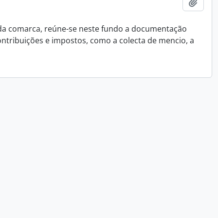
Add t
 da comarca, reúne-se neste fundo a documentação
ontribuições e impostos, como a colecta de mencio, a