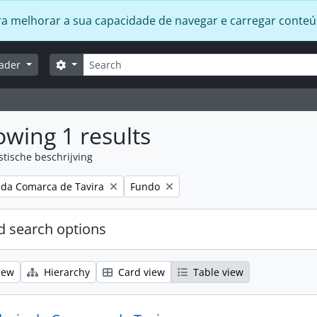
 para melhorar a sua capacidade de navegar e carregar conte
zoeken
Search options
lader
wing 1 results
stische beschrijving
Remove filter:
 da Comarca de Tavira
Fundo
 search options
iew
Hierarchy
Card view
Table view