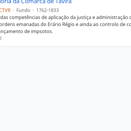
oria da Comarca de Tavira
CTVR
·
Fundo
·
1762-1833
das competências de aplicação da justiça e administração
s ordens emanadas do Erário Régio e ainda ao controlo de c
ançamento de impsotos.
l