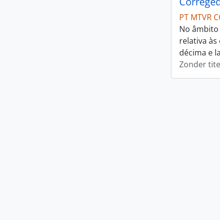
Correged
PT MTVR C
No âmbito 
relativa à
décima e l
Zonder tite