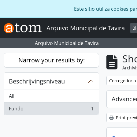
Skip to main content
Este sítio utiliza cookies
Arquivo Municipal de Tavira
B
Arquivo Municipal de Tavira
Sho
Narrow your results by:
Archivi
Beschrijvingsniveau
Remove filter:
Corregedoria
All
Advanced
Fundo
1
, 1 results
Print prev