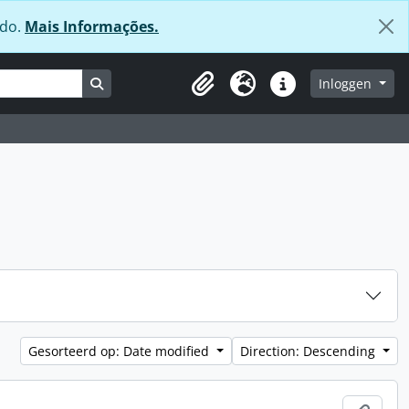
údo.
Mais Informações.
Search in browse page
Inloggen
Clipboard
Taal
Quick links
Gesorteerd op: Date modified
Direction: Descending