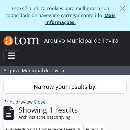
Skip to main content
Este sítio utiliza cookies para melhorar a sua
capacidade de navegar e carregar conteúdo.
Mais
Informações.
Arquivo Municipal de Tavira
Toggle navigation
Arquivo Municipal de Tavira
Narrow your results by:
Print preview
Close
Showing 1 results
Archivistische beschrijving
Remove filter:
Remove filter:
Corregedoria da Comarca de Tavira
Fundo