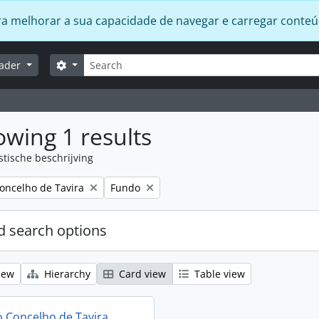
 para melhorar a sua capacidade de navegar e carregar conte
zoeken
Search options
lader
wing 1 results
stische beschrijving
Remove filter:
oncelho de Tavira
Fundo
 search options
iew
Hierarchy
Card view
Table view
 Concelho de Tavira