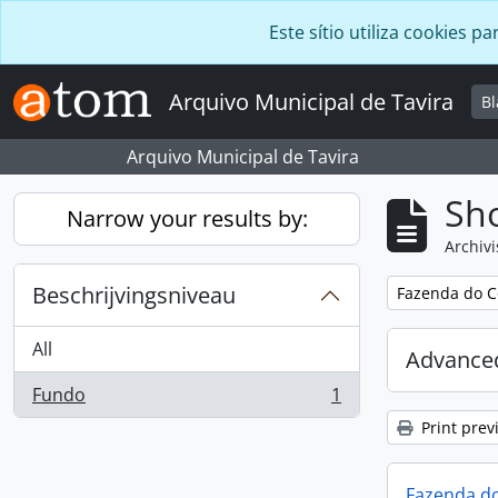
Skip to main content
Este sítio utiliza cookies
Arquivo Municipal de Tavira
B
Arquivo Municipal de Tavira
Sho
Narrow your results by:
Archivi
Beschrijvingsniveau
Remove filter:
Fazenda do C
All
Advanced
Fundo
1
, 1 results
Print prev
Fazenda do