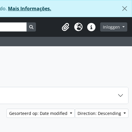
údo.
Mais Informações.
Search in browse page
Inloggen
Clipboard
Taal
Quick links
Gesorteerd op: Date modified
Direction: Descending