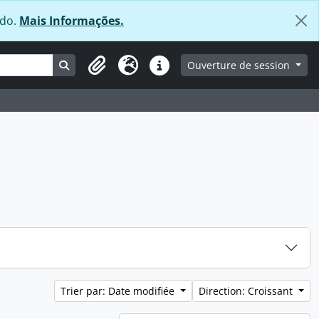
údo.
Mais Informações.
Search in browse page
Ouverture de session
Clipboard
Langue
Liens rapides
Trier par: Date modifiée
Direction: Croissant