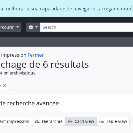
 para melhorar a sua capacidade de navegar e carregar conte
Rechercher
Search options
arcourir
t impression
Fermer
ichage de 6 résultats
tion archivistique
o
de recherche avancée
ant impression
Hiérarchie
Card view
Table view