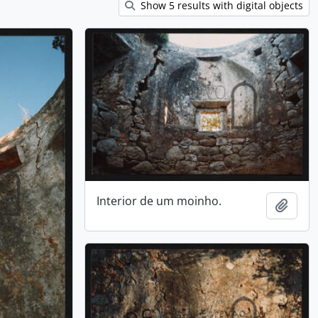
Show 5 results with digital objects
Interior de um moinho.
Ajout