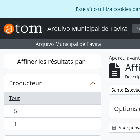
Skip to main content
Este sítio utiliza cookies
Arquivo Municipal de Tavira
P
Arquivo Municipal de Tavira
Aperçu avan
Affiner les résultats par :
Aff
Descrip
Producteur
Remove filter:
Santo Estevã
Tout
Options 
5
, 5 résultats
1
, 1 résultats
Aperçu av