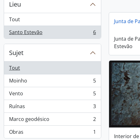
Lieu
Tout
Junta de P
Santo Estevão
6
, 6 résultats
Junta de P
Estevão
Sujet
Tout
Moinho
5
, 5 résultats
Vento
5
, 5 résultats
Ruínas
3
, 3 résultats
Marco geodésico
2
, 2 résultats
Obras
1
, 1 résultats
Interior d