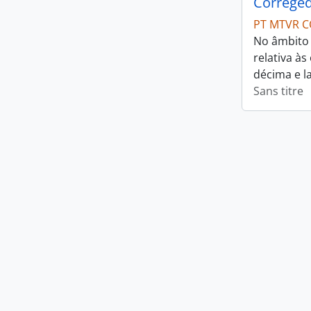
Correged
PT MTVR C
No âmbito 
relativa à
décima e l
Sans titre