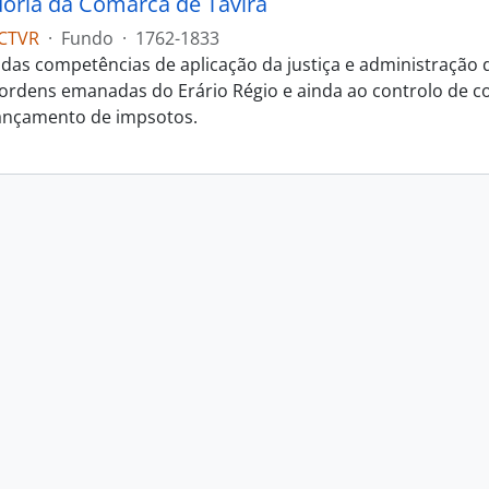
oria da Comarca de Tavira
CTVR
·
Fundo
·
1762-1833
das competências de aplicação da justiça e administração
s ordens emanadas do Erário Régio e ainda ao controlo de c
ançamento de impsotos.