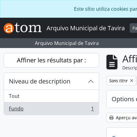
Skip to main content
Este sítio utiliza cookies
Arquivo Municipal de Tavira
P
Arquivo Municipal de Tavira
Aff
Affiner les résultats par :
Descrip
Niveau de description
Remove filter:
Sans titre
Tout
Options 
Fundo
1
, 1 résultats
Aperçu av