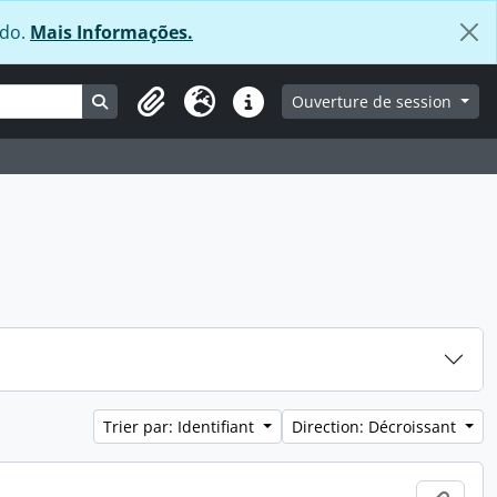
údo.
Mais Informações.
Search in browse page
Ouverture de session
Clipboard
Langue
Liens rapides
Trier par: Identifiant
Direction: Décroissant