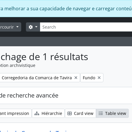
 para melhorar a sua capacidade de navegar e carregar conte
Rechercher
Search options
arcourir
ichage de 1 résultats
tion archivistique
Remove filter:
Remove filter:
Corregedoria da Comarca de Tavira
Fundo
de recherche avancée
ant impression
Hiérarchie
Card view
Table view