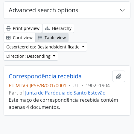
Advanced search options
Print preview
Hierarchy
Card view
Table view
Gesorteerd op: Bestandsidentificatie
Direction: Descending
Correspondência recebida
Add t
PT MTVR JPSE/B/001/0001
·
U.I.
·
1902 -1904
Part of
Junta de Paróquia de Santo Estevão
Este maço de correspondência recebida contém
apenas 4 documentos.