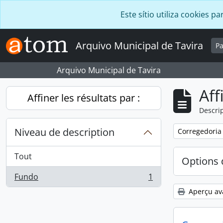
Skip to main content
Este sítio utiliza cookies
Arquivo Municipal de Tavira
P
Arquivo Municipal de Tavira
Aff
Affiner les résultats par :
Descrip
Niveau de description
Remove filter:
Corregedoria
Tout
Options 
Fundo
1
, 1 résultats
Aperçu av