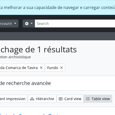
 para melhorar a sua capacidade de navegar e carregar conte
Rechercher
Search options
arcourir
ichage de 1 résultats
tion archivistique
Remove filter:
 da Comarca de Tavira
Fundo
de recherche avancée
ant impression
Hiérarchie
Card view
Table view