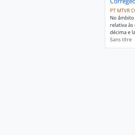
Correged
PT MTVR C
No âmbito 
relativa à
décima e l
Sans titre