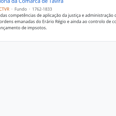
oria da Comarca de Tavira
CTVR
·
Fundo
·
1762-1833
das competências de aplicação da justiça e administração
s ordens emanadas do Erário Régio e ainda ao controlo de c
ançamento de impsotos.