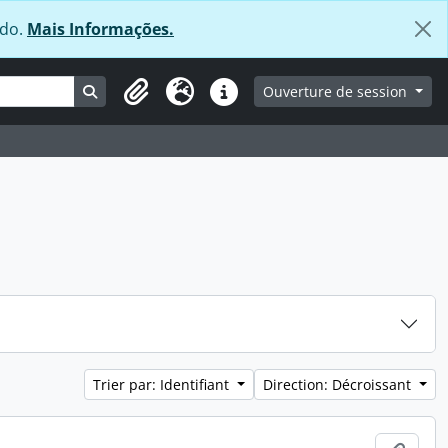
údo.
Mais Informações.
Search in browse page
Ouverture de session
Clipboard
Langue
Liens rapides
Trier par: Identifiant
Direction: Décroissant