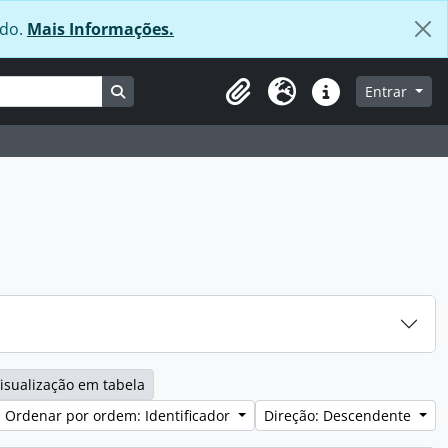
údo.
Mais Informações.
Busque na página de navegação
Entrar
Área de transferência
Idioma
Ligações rápidas
isualização em tabela
Ordenar por ordem: Identificador
Direção: Descendente