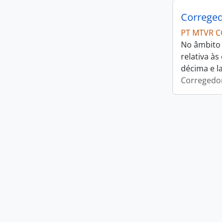
Correged
PT MTVR C
No âmbito 
relativa à
décima e l
Corregedor