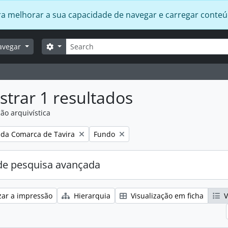
 para melhorar a sua capacidade de navegar e carregar conte
Pesquisar
Opções de busca
avegar
trar 1 resultados
ão arquivística
:
Remover filtro:
 da Comarca de Tavira
Fundo
e pesquisa avançada
zar a impressão
Hierarquia
Visualização em ficha
V