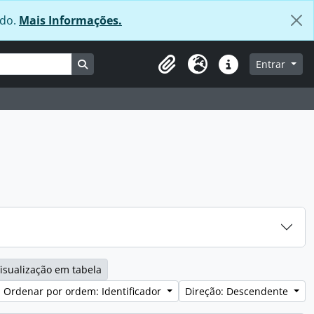
údo.
Mais Informações.
Busque na página de navegação
Entrar
Área de transferência
Idioma
Ligações rápidas
:
isualização em tabela
Ordenar por ordem: Identificador
Direção: Descendente