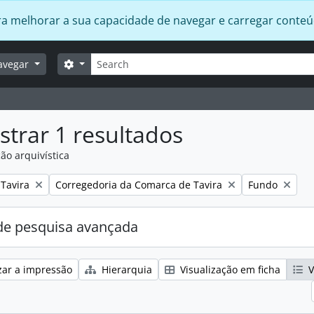
 para melhorar a sua capacidade de navegar e carregar conte
Pesquisar
Opções de busca
avegar
trar 1 resultados
ão arquivística
:
Remover filtro:
Remover filtro
Tavira
Corregedoria da Comarca de Tavira
Fundo
e pesquisa avançada
zar a impressão
Hierarquia
Visualização em ficha
V