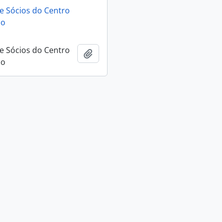
de Sócios do Centro
no
de Sócios do Centro
Ajouter au presse-papier
no