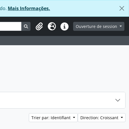
údo.
Mais Informações.
Search in browse page
Ouverture de session
Clipboard
Langue
Liens rapides
Trier par: Identifiant
Direction: Croissant