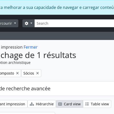
 para melhorar a sua capacidade de navegar e carregar conte
Rechercher
Search options
arcourir
t impression
Fermer
ichage de 1 résultats
tion archivistique
Remove filter:
omposto
Sócios
de recherche avancée
ant impression
Hiérarchie
Card view
Table view