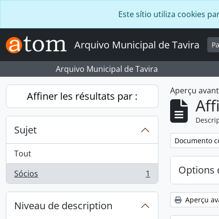
Skip to main content
Este sítio utiliza cookies
Arquivo Municipal de Tavira
P
Arquivo Municipal de Tavira
Aperçu avan
Affiner les résultats par :
Aff
Descrip
Sujet
Remove filter:
Documento c
Tout
Options 
Sócios
1
, 1 résultats
Aperçu av
Niveau de description