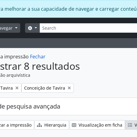
 para melhorar a sua capacidade de navegar e carregar conte
Pesquisar
Opções de busca
avegar
r a impressão
Fechar
trar 8 resultados
ão arquivística
:
Remover filtro:
Tavira
Conceição de Tavira
e pesquisa avançada
zar a impressão
Hierarquia
Visualização em ficha
V