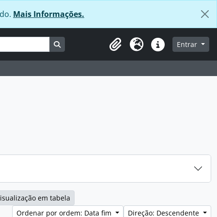
údo.
Mais Informações.
Busque na página de navegação
Entrar
Área de transferência
Idioma
Ligações rápidas
isualização em tabela
Ordenar por ordem: Data fim
Direção: Descendente