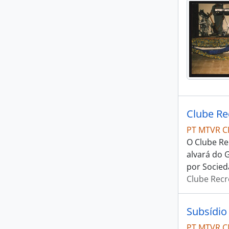
Clube Re
PT MTVR C
O Clube Re
alvará do 
por Socie
Clube Recr
Subsídio
PT MTVR C