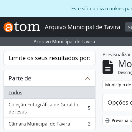
Skip to main content
Este sítio utiliza cookies
Arquivo Municipal de Tavira
N
Arquivo Municipal de Tavira
Previsualiza
Limite os seus resultados por:
Mos
Descriç
Parte de
Remover filtro
Município de 
Todos
Opções d
Coleção Fotográfica de Geraldo
5
, 5 resultados
de Jesus
Previsuali
Câmara Municipal de Tavira
2
, 2 resultados