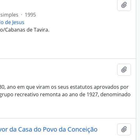
Adici
simples
·
1995
o de Jesus
o/Cabanas de Tavira.
Adici
30, ano em que viram os seus estatutos aprovados por
o grupo recreativo remonta ao ano de 1927, denominado
avor da Casa do Povo da Conceição
Adici