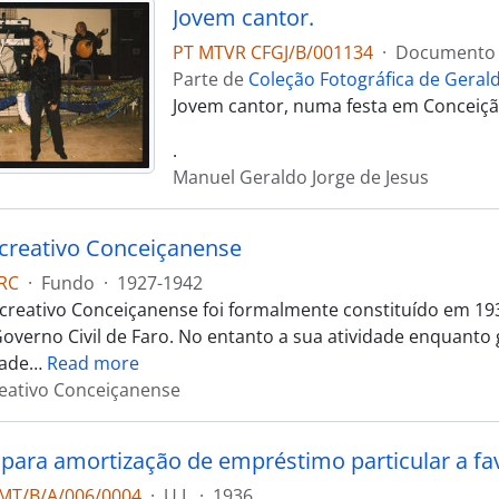
Jovem cantor.
PT MTVR CFGJ/B/001134
·
Documento 
Parte de
Coleção Fotográfica de Gerald
Jovem cantor, numa festa em Conceiçã
.
Manuel Geraldo Jorge de Jesus
creativo Conceiçanense
RC
·
Fundo
·
1927-1942
creativo Conceiçanense foi formalmente constituído em 19
Governo Civil de Faro. No entanto a sua atividade enquant
dade
…
Read more
eativo Conceiçanense
 para amortização de empréstimo particular a f
MT/B/A/006/0004
·
U.I.
·
1936