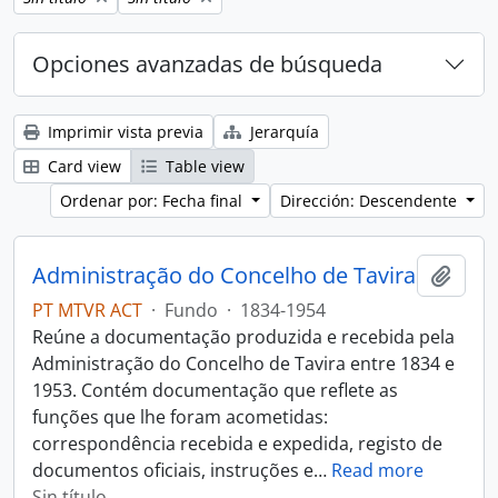
Opciones avanzadas de búsqueda
Imprimir vista previa
Jerarquía
Card view
Table view
Ordenar por: Fecha final
Dirección: Descendente
Administração do Concelho de Tavira
Añadi
PT MTVR ACT
·
Fundo
·
1834-1954
Reúne a documentação produzida e recebida pela
Administração do Concelho de Tavira entre 1834 e
1953. Contém documentação que reflete as
funções que lhe foram acometidas:
correspondência recebida e expedida, registo de
documentos oficiais, instruções e
…
Read more
Sin título