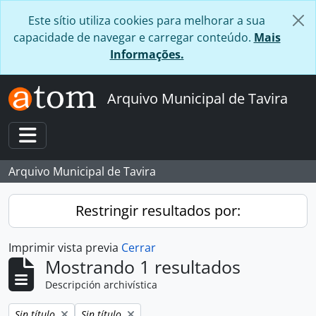
Skip to main content
Este sítio utiliza cookies para melhorar a sua
capacidade de navegar e carregar conteúdo.
Mais
Informações.
Arquivo Municipal de Tavira
Toggle navigation
Arquivo Municipal de Tavira
Restringir resultados por:
Imprimir vista previa
Cerrar
Mostrando 1 resultados
Descripción archivística
Remove filter:
Remove filter:
Sin título
Sin título