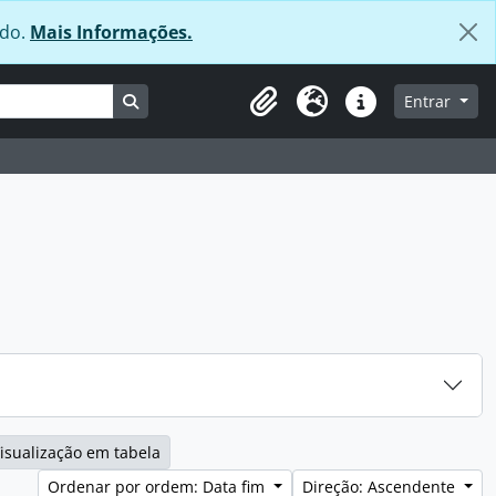
údo.
Mais Informações.
Busque na página de navegação
Entrar
Área de transferência
Idioma
Ligações rápidas
isualização em tabela
Ordenar por ordem: Data fim
Direção: Ascendente