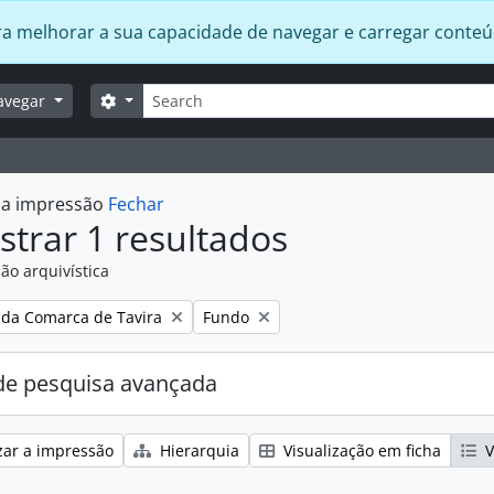
 para melhorar a sua capacidade de navegar e carregar conte
Pesquisar
Opções de busca
avegar
r a impressão
Fechar
trar 1 resultados
ão arquivística
:
Remover filtro:
 da Comarca de Tavira
Fundo
e pesquisa avançada
zar a impressão
Hierarquia
Visualização em ficha
V