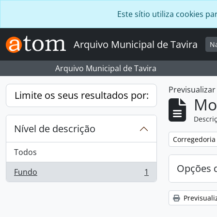
Skip to main content
Este sítio utiliza cookies
Arquivo Municipal de Tavira
N
Arquivo Municipal de Tavira
Previsualiza
Limite os seus resultados por:
Mos
Descriç
Nível de descrição
Remover filtro
Corregedoria
Todos
Opções d
Fundo
1
, 1 resultados
Previsuali