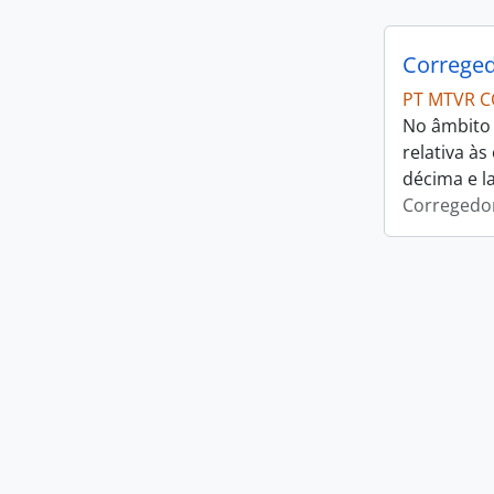
Correged
PT MTVR C
No âmbito 
relativa à
décima e l
Corregedor